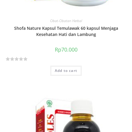
Obat-Obatan Herbal
Shofa Nature Kapsul Temulawak 60 kapsul Menjaga
Kesehatan Hati dan Lambung
Rp
70.000
R
Add to cart
a
t
e
d
0
o
u
t
o
f