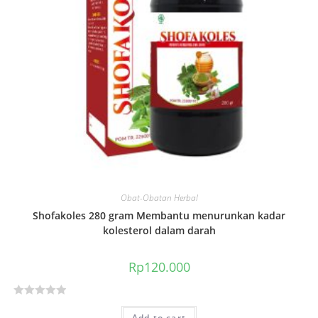
5
Obat-Obatan Herbal
Shofakoles 280 gram Membantu menurunkan kadar
kolesterol dalam darah
Rp
120.000
R
Add to cart