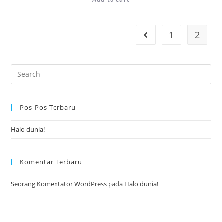
a
t
e
1
2
d
0
o
u
t
o
f
Pos-Pos Terbaru
5
Halo dunia!
Komentar Terbaru
Seorang Komentator WordPress
pada
Halo dunia!