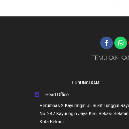
e
d
0
o
u
t
o
f
5
TEMUKAN KA
HUBUNGI KAMI
Head Office
Perumnas 2 Kayuringin Jl. Bukit Tunggul Ray
No. 247 Kayuringin Jaya Kec. Bekasi Selatan
Kota Bekasi