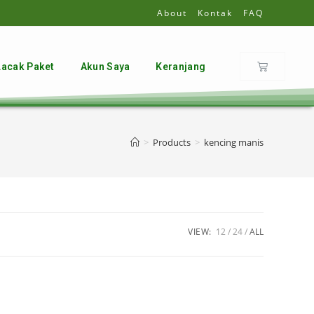
About
Kontak
FAQ
Lacak Paket
Akun Saya
Keranjang
>
Products
>
kencing manis
VIEW:
12
24
ALL