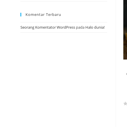
Komentar Terbaru
Seorang Komentator WordPress
pada
Halo dunia!
R
a
t