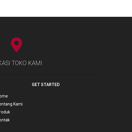
KASI TOKO KAMI
GET STARTED
ome
entang Kami
roduk
ontak