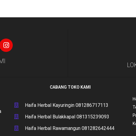
MI
LO
CABANG TOKO KAMI
H
Haifa Herbal Kayuringin 081286717113
T
a
P
Haifa Herbal Bulakkapal 081315239093
K
Haifa Herbal Rawamangun 081282642444